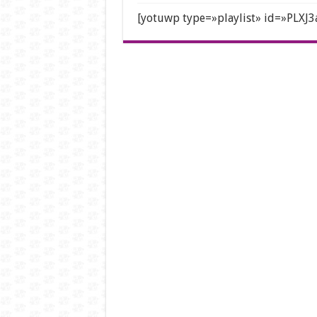
[yotuwp type=»playlist» id=»PL