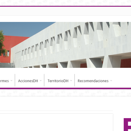
ormes
AccionesDH
TerritorioDH
Recomendaciones