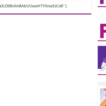
XJ3a3LD08vXm8AbUUsoeHTYXvsxEsCo8″ ]