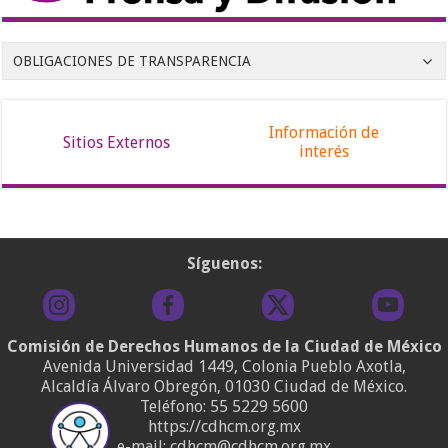
OBLIGACIONES DE TRANSPARENCIA
Información de
Sitios Externos
interés
Síguenos:
Comisión de Derechos Humanos de la Ciudad de México
Avenida Universidad 1449, Colonia Pueblo Axotla,
Alcaldía Álvaro Obregón, 01030 Ciudad de México.
Teléfono:
55 5229 5600
https://cdhcm.org.mx
e-mail: cdhcm@cdhcm.org.mx