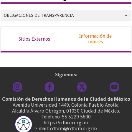
OBLIGACIONES DE TRANSPARENCIA
Información de
Sitios Externos
interés
Síguenos:
Comisión de Derechos Humanos de la Ciudad de México
Avenida Universidad 1449, Colonia Pueblo Axotla,
Alcaldía Álvaro Obregón, 01030 Ciudad de México.
Teléfono:
55 5229 5600
https://cdhcm.org.mx
e-mail: cdhcm@cdhcm.org.mx