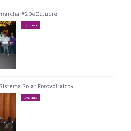
 marcha #2DeOctubre
Leer más
istema Solar Fotovoltaico»
Leer más