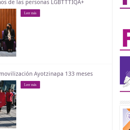
hos de las personas LGBTTTIQA+
Leer más
ovilización Ayotzinapa 133 meses
Leer más