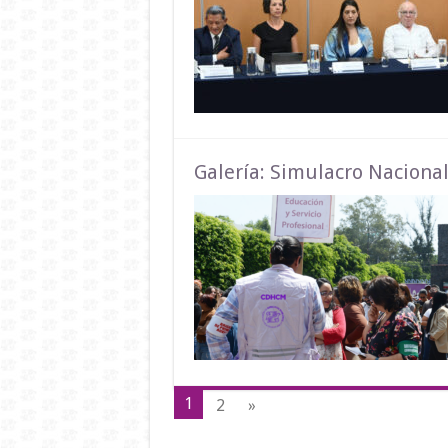
Galería: Simulacro Naciona
1
2
»