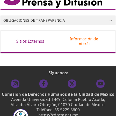
OBLIGACIONES DE TRANSPARENCIA
Información de
Sitios Externos
interés
Síguenos:
Comisión de Derechos Humanos de la Ciudad de México
Avenida Universidad 1449, Colonia Pueblo Axotla,
Alcaldía Álvaro Obregón, 01030 Ciudad de México.
Teléfono:
55 5229 5600
https://cdhcm.org.mx