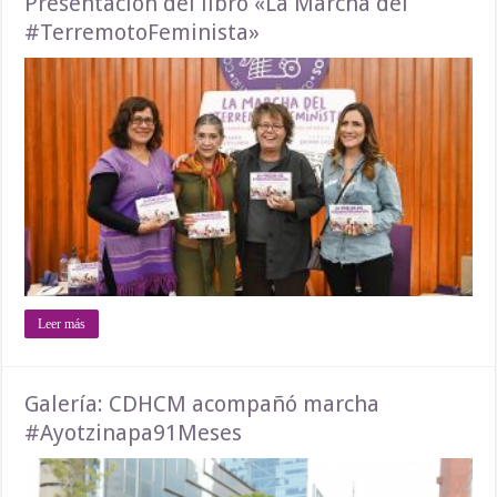
Presentación del libro «La Marcha del
#TerremotoFeminista»
Leer más
Galería: CDHCM acompañó marcha
#Ayotzinapa91Meses