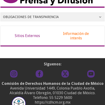
OBLIGACIONES DE TRANSPARENCIA
Información de
Sitios Externos
interés
Síguenos:
Comisión de Derechos Humanos de la Ciudad de México
Avenida Universidad 1449, Colonia Pueblo Axotla,
Alcaldía Álvaro Obregón, 01030 Ciudad de México.
Teléfono:
55 5229 5600
https://cdhcm.org.mx