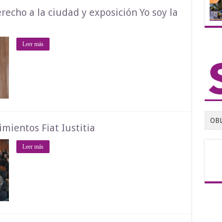
recho a la ciudad y exposición Yo soy la
Leer más
OB
imientos Fiat Iustitia
Leer más