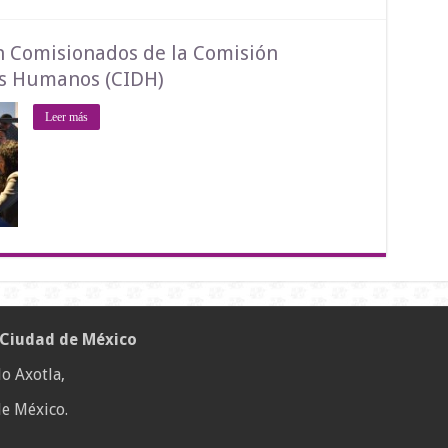
n Comisionados de la Comisión
os Humanos (CIDH)
Leer más
 Ciudad de México
o Axotla,
e México.