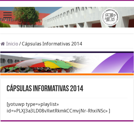
Inicio
/
Cápsulas Informativas 2014
Cápsulas Informativas 2014
[yotuwp type=»playlist»
id=»PLXJ3a3LD08vXwtRkmkCCmvjNr-RhxiNSc» ]