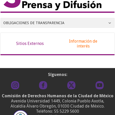
OBLIGACIONES DE TRANSPARENCIA
Información de
Sitios Externos
interés
Síguenos:
Comisión de Derechos Humanos de la Ciudad de México
Avenida Universidad 1449, Colonia Pueblo Axotla,
Alcaldía Álvaro Obregón, 01030 Ciudad de México.
Teléfono:
55 5229 5600