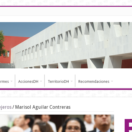
ormes
AccionesDH
TerritorioDH
Recomendaciones
ejeros
/
Marisol Aguilar Contreras