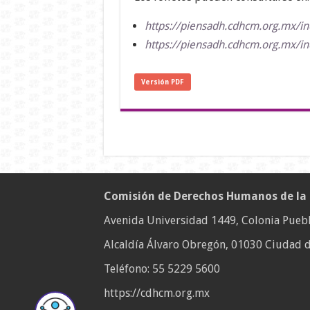
https://piensadh.cdhcm.org.mx/in
https://piensadh.cdhcm.org.mx/in
Versión PDF
Comisión de Derechos Humanos de la
Avenida Universidad 1449, Colonia Puebl
Alcaldía Álvaro Obregón, 01030 Ciudad d
Teléfono:
55 5229 5600
https://cdhcm.org.mx