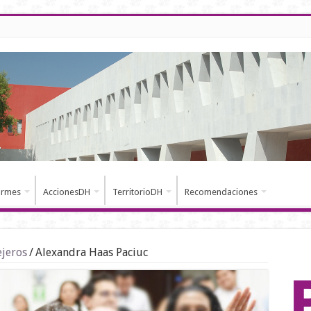
ormes
AccionesDH
TerritorioDH
Recomendaciones
ejeros
/
Alexandra Haas Paciuc