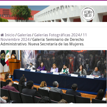
Inicio
/
Galerías
/
Galerías Fotográficas 2024
/
11
Noviembre 2024
/
Galería: Seminario de Derecho
Administrativo. Nueva Secretaría de las Mujeres.