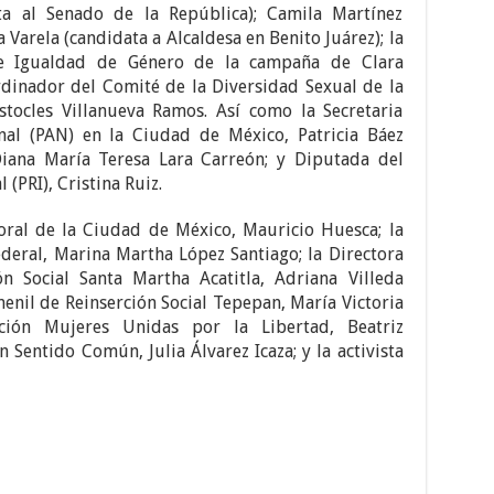
a al Senado de la República); Camila Martínez
a Varela (candidata a Alcaldesa en Benito Juárez); la
de Igualdad de Género de la campaña de Clara
dinador del Comité de la Diversidad Sexual de la
ocles Villanueva Ramos. Así como la Secretaria
nal (PAN) en la Ciudad de México, Patricia Báez
iana María Teresa Lara Carreón; y Diputada del
 (PRI), Cristina Ruiz.
oral de la Ciudad de México, Mauricio Huesca; la
ederal, Marina Martha López Santiago; la Directora
n Social Santa Martha Acatitla, Adriana Villeda
menil de Reinserción Social Tepepan, María Victoria
ación Mujeres Unidas por la Libertad, Beatriz
 Sentido Común, Julia Álvarez Icaza; y la activista