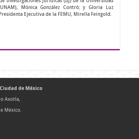
de Investigaciones Jurídicas (IIJ) de la Universidad
UNAM), Mónica González Contró; y Gloria Luz
Presidenta Ejecutiva de la FEMU, Mirella Feingold.
 Ciudad de México
o Axotla,
e México.