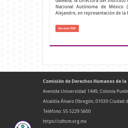
Galeana; la Directora del Instituto 
Nacional Autónoma de México (
Alejandre, en representación de la 
Versión PDF
Comisión de Derechos Humanos de la
Avenida Universidad 1449, Colonia Puebl
Alcaldía Álvaro Obregón, 01030 Ciudad d
Teléfono:
55 5229 5600
https://cdhcm.org.mx