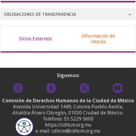
OBLIGACIONES DE TRANSPARENCIA
Información de
Sitios Externos
interés
Síguenos:
Comisión de Derechos Humanos de la Ciudad de México
Avenida Universidad 1449, Colonia Pueblo Axotla,
Alcaldía Álvaro Obregón, 01030 Ciudad de México.
Teléfono:
55 5229 5600
https://cdhcm.org.mx
e-mail: cdhcm@cdhcm.org.mx