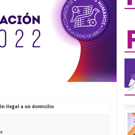
ón ilegal a un domicilio
na