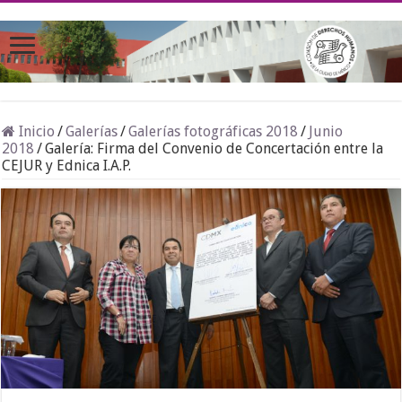
Inicio
/
Galerías
/
Galerías fotográficas 2018
/
Junio
2018
/
Galería: Firma del Convenio de Concertación entre la
CEJUR y Ednica I.A.P.