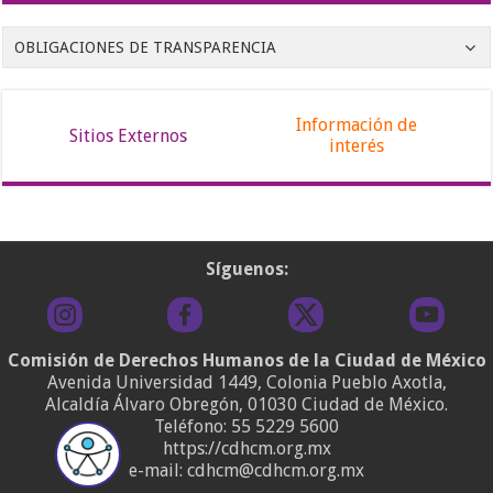
OBLIGACIONES DE TRANSPARENCIA
Información de
Sitios Externos
interés
Síguenos:
Comisión de Derechos Humanos de la Ciudad de México
Avenida Universidad 1449, Colonia Pueblo Axotla,
Alcaldía Álvaro Obregón, 01030 Ciudad de México.
Teléfono:
55 5229 5600
https://cdhcm.org.mx
e-mail: cdhcm@cdhcm.org.mx