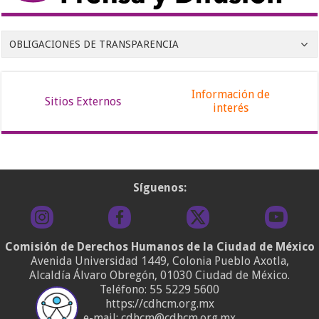
OBLIGACIONES DE TRANSPARENCIA
Información de
Sitios Externos
interés
Síguenos:
Comisión de Derechos Humanos de la Ciudad de México
Avenida Universidad 1449, Colonia Pueblo Axotla,
Alcaldía Álvaro Obregón, 01030 Ciudad de México.
Teléfono:
55 5229 5600
https://cdhcm.org.mx
e-mail: cdhcm@cdhcm.org.mx