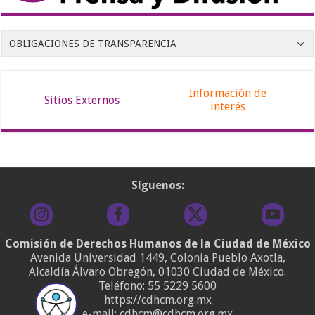
OBLIGACIONES DE TRANSPARENCIA
Información de
Sitios Externos
interés
Síguenos:
Comisión de Derechos Humanos de la Ciudad de México
Avenida Universidad 1449, Colonia Pueblo Axotla,
Alcaldía Álvaro Obregón, 01030 Ciudad de México.
Teléfono:
55 5229 5600
https://cdhcm.org.mx
e-mail: cdhcm@cdhcm.org.mx