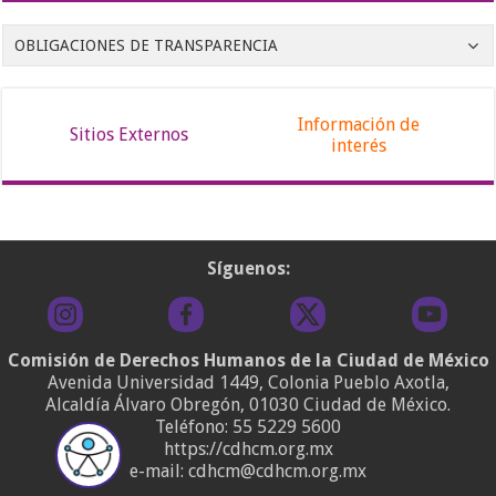
OBLIGACIONES DE TRANSPARENCIA
Información de
Sitios Externos
interés
Síguenos:
Comisión de Derechos Humanos de la Ciudad de México
Avenida Universidad 1449, Colonia Pueblo Axotla,
Alcaldía Álvaro Obregón, 01030 Ciudad de México.
Teléfono:
55 5229 5600
https://cdhcm.org.mx
e-mail: cdhcm@cdhcm.org.mx