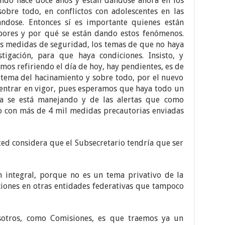
ndo hace doce años y están dándose ahora en los
obre todo, en conflictos con adolescentes en las
dose. Entonces sí es importante quienes están
bores y por qué se están dando estos fenómenos.
 las medidas de seguridad, los temas de que no haya
igación, para que haya condiciones. Insisto, y
os refiriendo el día de hoy, hay pendientes, es de
l tema del hacinamiento y sobre todo, por el nuevo
 entrar en vigor, pues esperamos que haya todo un
ya se está manejando y de las alertas que como
con más de 4 mil medidas precautorias enviadas
ted considera que el Subsecretario tendría que ser
n integral, porque no es un tema privativo de la
iones en otras entidades federativas que tampoco
sotros, como Comisiones, es que traemos ya un