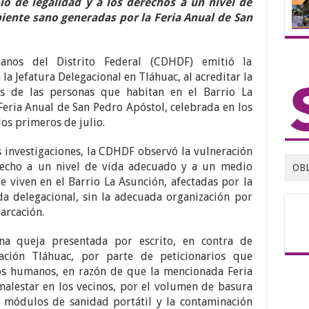
pio de legalidad y a los derechos a un nivel de
ente sano generadas por la Feria Anual de San
nos del Distrito Federal (CDHDF) emitió la
a Jefatura Delegacional en Tláhuac, al acreditar la
s de las personas que habitan en el Barrio La
Feria Anual de San Pedro Apóstol, celebrada en los
los primeros de julio.
 investigaciones, la CDHDF observó la vulneración
erecho a un nivel de vida adecuado y a un medio
OB
 viven en el Barrio La Asunción, afectadas por la
da delegacional, sin la adecuada organización por
arcación.
a queja presentada por escrito, en contra de
ación Tláhuac, por parte de peticionarios que
os humanos, en razón de que la mencionada Feria
alestar en los vecinos, por el volumen de basura
e módulos de sanidad portátil y la contaminación