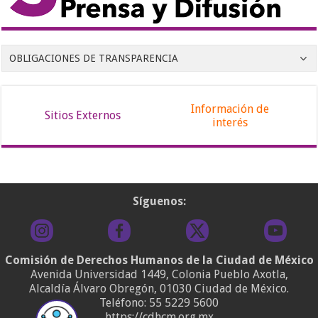
OBLIGACIONES DE TRANSPARENCIA
Información de
Sitios Externos
interés
Síguenos:
Comisión de Derechos Humanos de la Ciudad de México
Avenida Universidad 1449, Colonia Pueblo Axotla,
Alcaldía Álvaro Obregón, 01030 Ciudad de México.
Teléfono:
55 5229 5600
https://cdhcm.org.mx