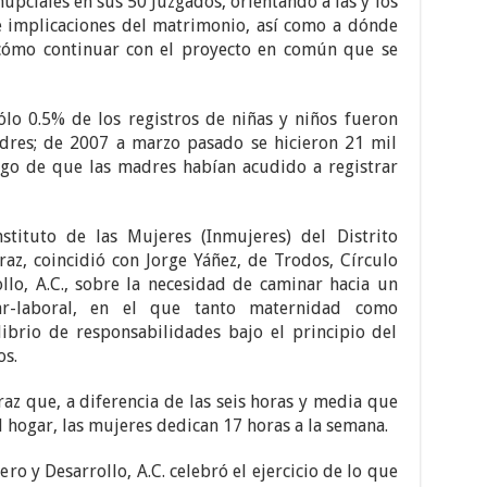
nupciales en sus 50 Juzgados, orientando a las y los
 e implicaciones del matrimonio, así como a dónde
 cómo continuar con el proyecto en común que se
ólo 0.5% de los registros de niñas y niños fueron
dres; de 2007 a marzo pasado se hicieron 21 mil
ego de que las madres habían acudido a registrar
nstituto de las Mujeres (Inmujeres) del Distrito
az, coincidió con Jorge Yáñez, de Trodos, Círculo
lo, A.C., sobre la necesidad de caminar hacia un
iar-laboral, en el que tanto maternidad como
ibrio de responsabilidades bajo el principio del
os.
az que, a diferencia de las seis horas y media que
l hogar, las mujeres dedican 17 horas a la semana.
ro y Desarrollo, A.C. celebró el ejercicio de lo que