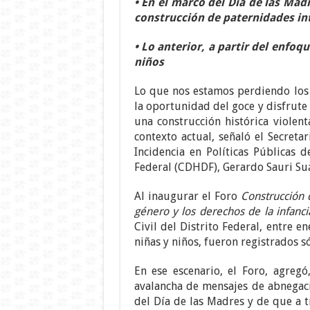
• En el marco del Día de las Mad
construcción de paternidades in
• Lo anterior, a partir del enfoq
niños
Lo que nos estamos perdiendo los
la oportunidad del goce y disfrute
una construcción histórica violent
contexto actual, señaló el Secret
Incidencia en Políticas Públicas
Federal (CDHDF), Gerardo Sauri Suá
Al inaugurar el Foro
Construcción d
género y los derechos de la infanci
Civil del Distrito Federal, entre 
niñas y niños, fueron registrados s
En ese escenario, el Foro, agreg
avalancha de mensajes de abnegació
del Día de las Madres y de que a t