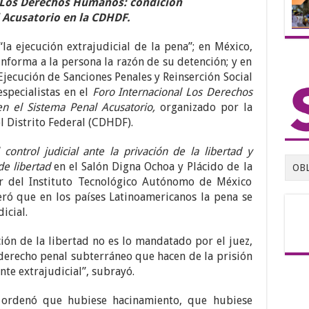
l Los Derechos Humanos: condición
 Acusatorio en la CDHDF.
a ejecución extrajudicial de la pena”; en México,
 informa a la persona la razón de su detención; y en
 Ejecución de Sanciones Penales y Reinserción Social
especialistas en el
Foro Internacional Los Derechos
n el Sistema Penal Acusatorio,
organizado por la
Distrito Federal (CDHDF).
control judicial ante la privación de la libertad y
de libertad
en el Salón Digna Ochoa y Plácido de la
OB
r del Instituto Tecnológico Autónomo de México
eró que en los países Latinoamericanos la pena se
icial.
ón de la libertad no es lo mandatado por el juez,
derecho penal subterráneo que hacen de la prisión
e extrajudicial”, subrayó.
a ordenó que hubiese hacinamiento, que hubiese