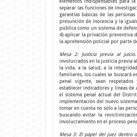
elementos indispensables para la
separar las funciones de investigac
garantías básicas de las personas 
presunción de inocencia y la igual
pública como un sistema de defensa
4) aplicar la privación preventiva 
la aprehensión policial por parte d
Mesa 2: Justicia previa al juicio.
involucrados en la justicia previa a
la vida, a la salud, a la integrid
familiares, los cuales se buscará
penal vigente, sean respetados
establecer indicadores y líneas de
el sistema penal actual del Distri
implementación del nuevo sistema p
tomar en cuenta no sólo a las perso
buscando evitar la revictimizació
involucramiento en el proceso pena
Mesa 3: El papel del juez dentro d