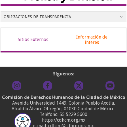
OBLIGACIONES DE TRANSPARENCIA
Información de
Sitios Externos
interés
Síguenos:
Comisión de Derechos Humanos de la Ciudad de México
Avenida Universidad 1449, Colonia Pueblo Axotla,
Alcaldía Álvaro Obregón, 01030 Ciudad de México.
Teléfono:
55 5229 5600
https://cdhcm.org.mx
e-mail: cdhcm@cdhcm.org.mx