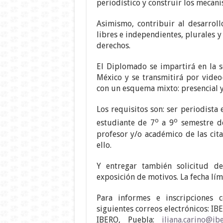
periodístico y construir los mecan
Asimismo, contribuir al desarrol
libres e independientes, plurales 
derechos.
El Diplomado se impartirá en la 
México y se transmitirá por video-
con un esquema mixto: presencial y 
Los requisitos son: ser periodista 
o
o
estudiante de 7
a 9
semestre de
profesor y/o académico de las cit
ello.
Y entregar también solicitud d
exposición de motivos. La fecha lími
Para informes e inscripciones c
siguientes correos electrónicos: I
IBERO, Puebla:
iliana.carino@i