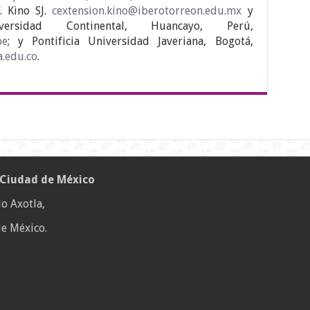
. Kino SJ.
cextension.kino@iberotorreon.edu.mx
y
ersidad Continental, Huancayo, Perú,
pe
; y Pontificia Universidad Javeriana, Bogotá,
a.edu.co
.
 Ciudad de México
o Axotla,
e México.