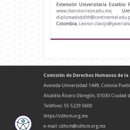
Extensión Universitaria Eusebio F
www.iberotorreon.edu.mx
; Univ
diplomadoddhh@continental.edu.
Colombia,
Leonor.clavijo@javerian
Comisión de Derechos Humanos de la
Avenida Universidad 1449, Colonia Puebl
Alcaldía Álvaro Obregón, 01030 Ciudad d
Teléfono:
55 5229 5600
https://cdhcm.org.mx
e-mail: cdhcm@cdhcm.org.mx