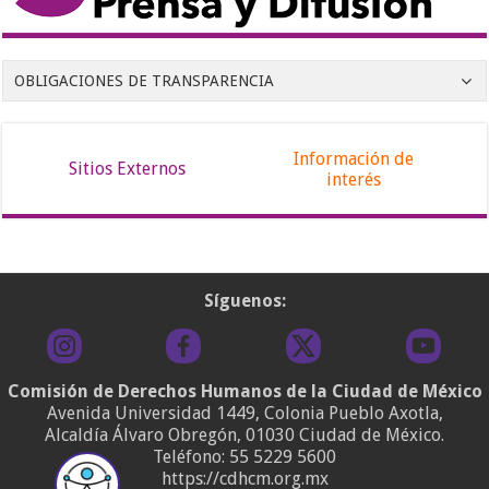
OBLIGACIONES DE TRANSPARENCIA
Información de
Sitios Externos
interés
Síguenos:
Comisión de Derechos Humanos de la Ciudad de México
Avenida Universidad 1449, Colonia Pueblo Axotla,
Alcaldía Álvaro Obregón, 01030 Ciudad de México.
Teléfono:
55 5229 5600
https://cdhcm.org.mx