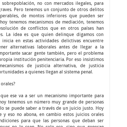
 sobrepoblación, no con mercados ilegales, para
raves. Pero tenemos un conjunto de otros delitos
perables, de montos inferiores que pueden ser
r hoy tenemos mecanismos de mediación, tenemos
solución de conflictos que en otros países han
es. La idea es que quien delinque digamos con
inicia en estas actividades delictivas encuentre
er alternativas laborales antes de llegar a la
importante sacar gente también, pero el problema
ropia institución penitenciaria. Por eso insistimos
anismos de justicia alternativa, de justicia
ortunidades a quienes llegan al sistema penal.
 orales?
que ese va a ser un mecanismo importante para
r hoy tenemos un número muy grande de personas
olo se puede saber a través de un juicio justo. Hoy
y eso no abona, en cambio estos juicios orales
ndiciones para que las personas que deban ser
 pues no lo sean. No solo eso, sino que generan