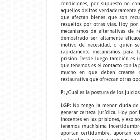
condiciones, por supuesto no con
aquellos delitos verdaderamente g
que afectan bienes que son recu
resueltos por otras vías. Hoy po
mecanismos de alternativas de re
demostrado ser altamente eficac
motivo de necesidad, o quien se 
rápidamente mecanismos para ten
prisión. Desde luego también es 
que tenemos es el contacto con la p
mucho en que deben crearse mec
restaurativa que ofrezcan otras op
P:
¿Cuál es la postura de los juicios
LGP:
No tengo la menor duda de 
generar certeza jurídica. Hoy po
inocentes en las prisiones, y eso s
tenemos muchísima incertidumbre 
aportan certidumbre, aportan co
castigadas lo sean y quienes no,