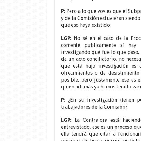
P:
Pero a lo que voy es que el Sub
y de la Comisión estuvieran siendo
que eso haya existido.
LGP:
No sé en el caso de la Proc
comenté públicamente sí hay u
investigando qué fue lo que paso. 
de un acto conciliatorio, no neces
que está bajo investigación e
ofrecimientos o de desistimiento
posible, pero justamente ese es e
quien además ya hemos tenido vari
P:
¿En su investigación tienen p
trabajadores de la Comisión?
LGP:
La Contralora está haciend
entrevistado, ese es un proceso que
ella tendrá que citar a funciona
porque sí lo hizo o porque no lo hiz