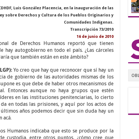
CDHDF, Luis González Placencia, en la inauguración de las
ey sobre Derechos y Cultura de los Pueblos Originarios y
Comunidades Indígenas.
Transcripción 73/2010
16 de junio de 2010
onal de Derechos Humanos reportó que tienen
e hay autogobierno en todo el país. ¿Las cárceles
eraría que también están en este ámbito?
LGP):
Yo creo que hay que reconocer que sí hay un
OB
cia de gobierno de las autoridades mismas de los
e supone es que debe de haber otros mecanismos de
ial. Entonces aunque no haya grupos que estén
eres en las instituciones penitenciarias, lo cierto
a en todas las prisiones, y aquí por los actos de
s últimos años podemos decir que sin duda hay un
 acá.
hos Humanos indicaba que esto se produce por la
 de custodia, entre otros puntos, ¿cómo cree que