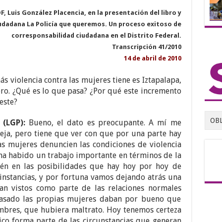
F, Luis González Placencia, en la presentación del libro y
iudadana La Policía que queremos. Un proceso exitoso de
corresponsabilidad ciudadana en el Distrito Federal.
Transcripción 41/2010
14 de abril de 2010
s violencia contra las mujeres tiene es Iztapalapa,
ro. ¿Qué es lo que pasa? ¿Por qué este incremento
este?
OB
 (LGP):
Bueno, el dato es preocupante. A mí me
eja, pero tiene que ver con que por una parte hay
s mujeres denuncien las condiciones de violencia
 ha habido un trabajo importante en términos de la
ién en las posibilidades que hay hoy por hoy de
instancias, y por fortuna vamos dejando atrás una
n vistos como parte de las relaciones normales
pasado las propias mujeres daban por bueno que
mbres, que hubiera maltrato. Hoy tenemos certeza
ico forma parte de las circunstancias que generan