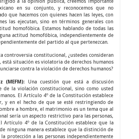
irigido a la opinión pública, creemos importante
xicano en su conjunto, y reconocemos que no
ado que hacemos con quienes hacen las leyes, con
nes las ejecutan, sino en términos generales con
titud homofóbica. Estamos hablando de todas las
guna actitud homofóbica, independientemente de
dependientemente del partido al que pertenezcan.
a controversia constitucional, ¿ustedes consideran
está situación es violatoria de derechos humanos
nciarse contra la violación de derechos humanos?
iz (MEFM):
Una cuestión que está a discusión
e de la violación constitucional, sino como usted
umanos. El Artículo 4º de la Constitución establece
, y en el hecho de que se esté restringiendo de
hombre a hombre, el matrimonio es un tema que al
onal sería un aspecto restrictivo para las personas,
 Artículo 4º de la Constitución establece que la
o de ninguna manera establece que la distinción de
de la protección a las personas independientemente