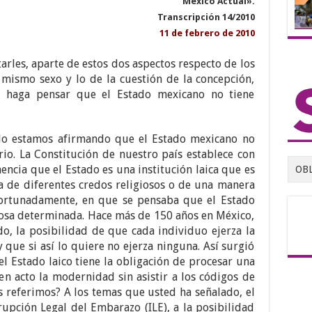
México Actual».
Transcripción 14/2010
11 de febrero de 2010
rles, aparte de estos dos aspectos respecto de los
mismo sexo y lo de la cuestión de la concepción,
s haga pensar que el Estado mexicano no tiene
o estamos afirmando que el Estado mexicano no
ario. La Constitución de nuestro país establece con
ncia que el Estado es una institución laica que es
OB
a de diferentes credos religiosos o de una manera
ortunadamente, en que se pensaba que el Estado
iosa determinada. Hace más de 150 años en México,
o, la posibilidad de que cada individuo ejerza la
 que si así lo quiere no ejerza ninguna. Así surgió
 el Estado laico tiene la obligación de procesar una
n acto la modernidad sin asistir a los códigos de
os referimos? A los temas que usted ha señalado, el
rupción Legal del Embarazo (ILE), a la posibilidad