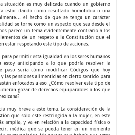
 la situación es muy delicada cuando un gobierno
ra estar dando como resultado homofobia o una
nalmente… el hecho de que se tenga un carácter
ualidad se torne como un aspecto que sea desde el
nos parece un tema evidentemente contrario a los
elementos de un respeto a la Constitución que el
n estar respetando este tipo de acciones.
 para permitir esta igualdad en los seres humanos
me estoy anticipando a lo que podría resolver la
te paso sería cómo modificar Códigos que hoy
y las pensiones alimenticias en cierto sentido para
están enfocados a eso. ¿Cómo resolver este tipo de
udieran gozar de derechos equiparables a los que
mexicana?
ia muy breve a este tema. La consideración de la
tión que sólo esté restringida a la mujer, en este
s amplia, y va en relación a la capacidad física o
decir, médica que se pueda tener en un momento