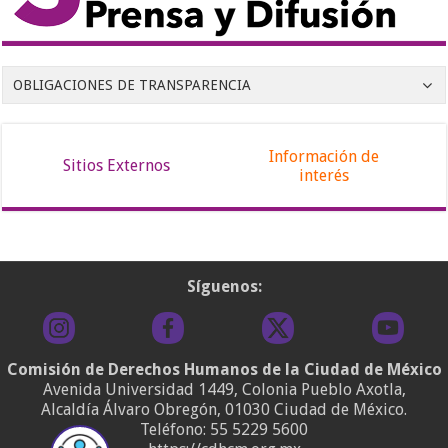
OBLIGACIONES DE TRANSPARENCIA
Información de
Sitios Externos
interés
Síguenos:
Comisión de Derechos Humanos de la Ciudad de México
Avenida Universidad 1449, Colonia Pueblo Axotla,
Alcaldía Álvaro Obregón, 01030 Ciudad de México.
Teléfono:
55 5229 5600