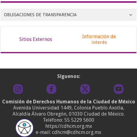
OBLIGACIONES DE TRANSPARENCIA
Información de
Sitios Externos
interés
Síguenos:
Comisión de Derechos Humanos de la Ciudad de México
Avenida Universidad 1449, Colonia Pueblo Axotla,
Alcaldía Álvaro Obregón, 01030 Ciudad de México.
Teléfono:
55 5229 5600
https://cdhcm.org.mx
e-mail: cdhcm@cdhcm.org.mx