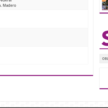
Federal
A. Madero
OB