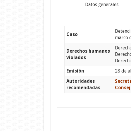
Datos generales
Detenci
Caso
marco 
Derecho
Derechos humanos
Derecho
violados
Derecho
Emisión
28 de a
Autoridades
Secret
recomendadas
Conseje